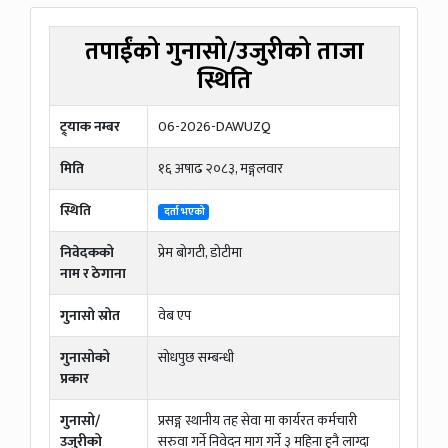
तपाईंको गुनासो/उजुरीको ताजा
स्थिति
ट्र्याक नम्बर
06-2026-DAWUZQ
मिति
१६ अषाढ २०८३, मङ्गलवार
स्थिति
दर्ता भएको
निवेदकको
प्रेम बोगटी, डोटीमा
नाम र ठेगाना
गुनासो स्रोत
वेब एप
गुनासोको
सोधपुछ सम्बन्धी
प्रकार
गुनासो/
प्रसङ्ग स्थानीय तह सेवा मा कार्यरत कर्मचारी
उजुरीको
सरुवा गर्ने निवेदन माग गर्ने ३ महिना हुनै लाग्दा