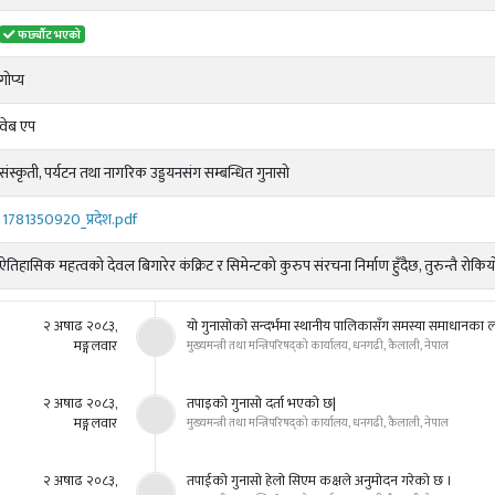
फर्छ्यौट भएको
गाेप्य
वेब एप
संस्कृती, पर्यटन तथा नागरिक उड्डयनसंग सम्बन्धित गुनासो
1781350920_प्रदेश.pdf
ऐतिहासिक महत्वको देवल बिगारेर कंक्रिट र सिमेन्टको कुरुप संरचना निर्माण हुँदैछ, तुरुन्तै रोकिय
२ अषाढ २०८३,
यो गुनासोको सन्दर्भमा स्थानीय पालिकासँग समस्या समाधानका ल
मङ्गलवार
मुख्यमन्त्री तथा मन्त्रिपरिषद्को कार्यालय, धनगढी, कैलाली, नेपाल
२ अषाढ २०८३,
तपाइको गुनासो दर्ता भएको छ|
मङ्गलवार
मुख्यमन्त्री तथा मन्त्रिपरिषद्को कार्यालय, धनगढी, कैलाली, नेपाल
२ अषाढ २०८३,
तपाईको गुनासो हेलो सिएम कक्षले अनुमोदन गरेको छ ।