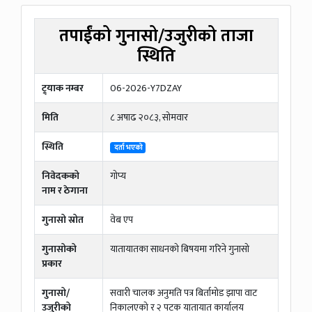
तपाईंको गुनासो/उजुरीको ताजा
स्थिति
ट्र्याक नम्बर
06-2026-Y7DZAY
मिति
८ अषाढ २०८३, सोमवार
स्थिति
दर्ता भएको
निवेदकको
गाेप्य
नाम र ठेगाना
गुनासो स्रोत
वेब एप
गुनासोको
यातायातका साधनको बिषयमा गरिने गुनासो
प्रकार
गुनासो/
सवारी चालक अनुमति पत्र बिर्तामोड झापा वाट
उजुरीको
निकालएको र २ पटक यातायात कार्यालय