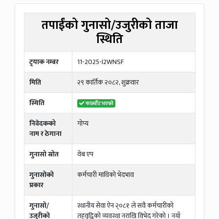
तपाईंको गुनासो/उजुरीको ताजा
स्थिति
ट्र्याक नम्बर
11-2025-I2WNSF
मिति
२९ कार्तिक २०८२, शुक्रवार
स्थिति
फर्छ्यौट भएको
निवेदकको
गाेप्य
नाम र ठेगाना
गुनासो स्रोत
वेब एप
गुनासोको
कर्मचारी माथिको भेदभाव
प्रकार
गुनासो/
स्थानीय सेवा ऐन २्०८१ ले सवै कर्मचारीको
उजुरीको
तहवृद्विको व्यवस्था नराखि विभेद गरेको । नयाँ