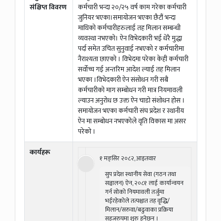
संक्षिप्त विवरण
कर्मचारी भन्दा २०/२५ वर्ष काम गरेका कर्मचारी
जुनियर भएका।समायोजन भएका छैटौं भन्दा
माथिको कर्मचारीहरुलाई तह मिलान सम्बन्धी
व्यवस्था नभएको। ऐन विभेदकारी भई धेरै मुद्धा
पर्दा समेत उचित सुनुवाई नभएको र कर्मचारीमा
नैराश्यता छाएको । विभेदमा परेका केही कर्मचारी
सर्वोच्च गई अन्तरिम आदेश ल्याई तह मिलान
भएका ।विभेदकारी ऐन संसोधन गरी सबै
कर्मचारीको माग सम्बोधन गरी मात्र नियमावली
ल्याउन अनुरोध छ उक्त ऐन चाडो संशोधन होस ।
समायोजन भएका कर्मचारी संघ प्रदेश र स्थानीय
ऐन मा सम्बोधन नभएकोले वृति विकास मा असर
परेको ।
कार्यहरू
१ मङ्सिर २०८२, आइतवार
सुप प्रदेश स्थानीय सेवा (गठन तथा
सञ्चालन) ऐन, २०८१ लाई कार्यान्वयन
गर्न सोको नियमावली तर्जुमा
भईरहेकोले तत्पश्चात तह वृद्धि/
मिलान/सरुवा/बढुवाका प्रक्रिया
सहजरुपमा शुरु हुनेछन् ।