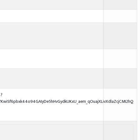
4?
YKwiSf6pbxk44o94GAIyDe5hHvGydkUKxU_aem_qOuajXLivXdlaZcjCMI2hQ