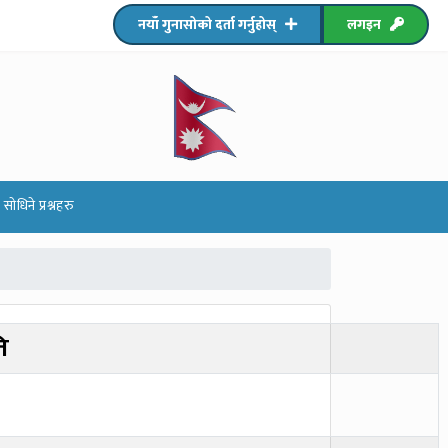
नयाँ गुनासोको दर्ता गर्नुहोस्
लगइन
धिने प्रश्नहरु
ि