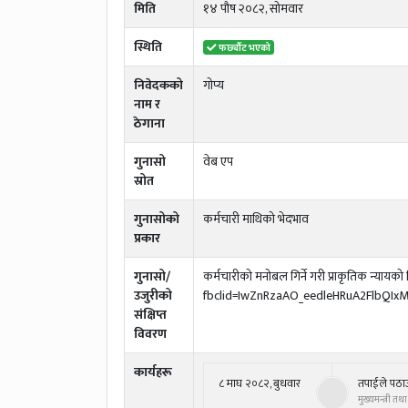
मिति
१४ पौष २०८२, सोमवार
स्थिति
फर्छ्यौट भएको
निवेदकको
गाेप्य
नाम र
ठेगाना
गुनासो
वेब एप
स्रोत
गुनासोको
कर्मचारी माथिको भेदभाव
प्रकार
गुनासो/
कर्मचारीको मनोबल गिर्ने गरी प्राकृतिक न्याय
उजुरीको
fbclid=IwZnRzaAO_eedleHRuA2FlbQ
संक्षिप्त
विवरण
कार्यहरू
८ माघ २०८२, बुधवार
तपाईले पठा
मुख्यमन्त्री त