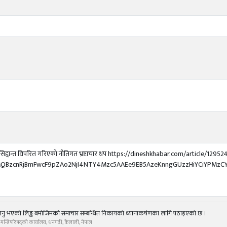
को सिद्दान्त विपरित गरिएको नीतिगत भ्रष्टाचार थप https://dineshkhabar.com/article/12952
IxMQBzcnRjBmFwcF9pZAo2NjI4NTY4Mzc5AAEe9EB5AzeKnngGUzzHiYCiYPMzC
उनु भएको लिङ्क बमोजिमको समाचार सम्बन्धित निकायको ध्यानाकर्षणका लागि पठाइएको छ ।
था मन्त्रिपरिषद्को कार्यालय, धनगढी, कैलाली, नेपाल