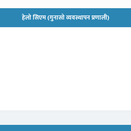
हेलो सिएम (गुनासो व्यवस्थापन प्रणाली)